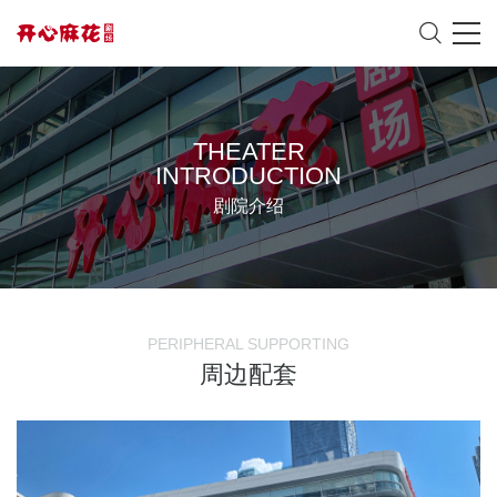
THEATER
INTRODUCTION
剧院介绍
PERIPHERAL SUPPORTING
周边配套